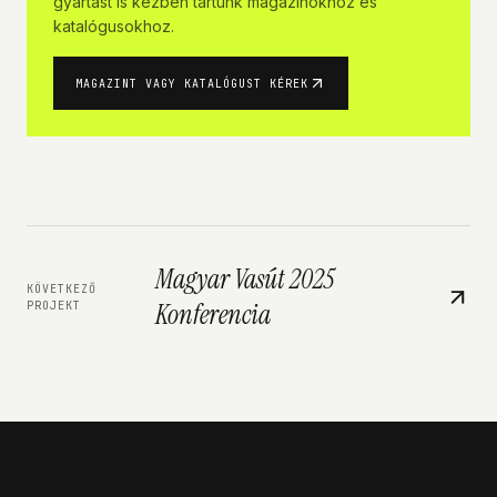
gyártást is kézben tartunk magazinokhoz és
katalógusokhoz.
MAGAZINT VAGY KATALÓGUST KÉREK
Magyar Vasút 2025
KÖVETKEZŐ
Konferencia
PROJEKT