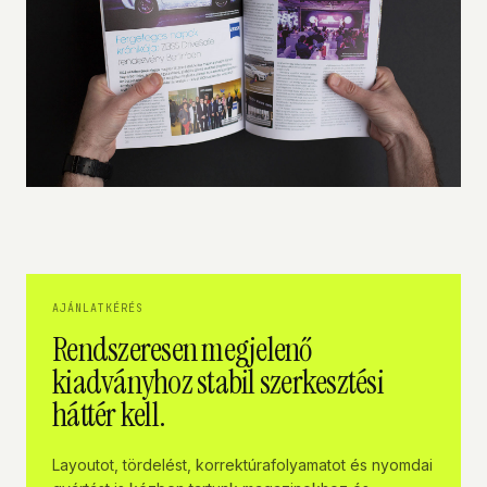
AJÁNLATKÉRÉS
Rendszeresen megjelenő
kiadványhoz stabil szerkesztési
háttér kell.
Layoutot, tördelést, korrektúrafolyamatot és nyomdai