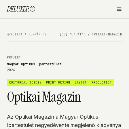
DELUXER®
VISSZA A MUNKÁKHOZ
[05] MUNKÁINK /
OPTIKAI-MAGAZIN
PROJEKT
Magyar Optikus Ipartestület
2024
EDITORIAL DESIGN
PRINT DESIGN
LAYOUT
PRODUCTION
Optikai Magazin
Az Optikai Magazin a Magyar Optikus
Ipartestület negyedévente megjelenő kiadványa