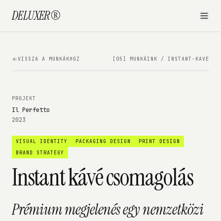
DELUXER®
VISSZA A MUNKÁKHOZ
[05] MUNKÁINK /
INSTANT-KAVE
PROJEKT
Il Perfetto
2023
VISUAL IDENTITY
PACKAGING DESIGN
PRINT DESIGN
BRAND STRATEGY
Instant kávé csomagolás
Prémium megjelenés egy nemzetközi