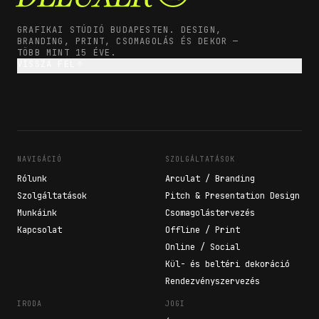
GRAFIKAI STÚDIÓ BUDAPESTEN. DESIGN,
BRANDING, PRINT, CSOMAGOLÁS ÉS DEKOR —
TÖBB MINT 15 ÉVE.
VISSZA FEL
NAVIGÁCIÓ
SZOLGÁLTATÁSOK
Rólunk
Arculat / Branding
Szolgáltatások
Pitch & Presentation Design
Munkáink
Csomagolástervezés
Kapcsolat
Offline / Print
Online / Social
Kül- és beltéri dekoráció
Rendezvényszervezés
IRODA
JOGI